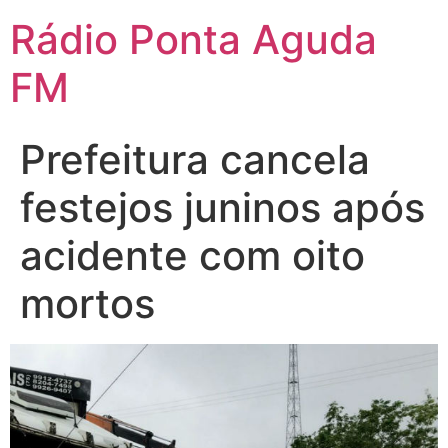
Ir
Rádio Ponta Aguda
para
o
FM
conteúdo
Prefeitura cancela
festejos juninos após
acidente com oito
mortos