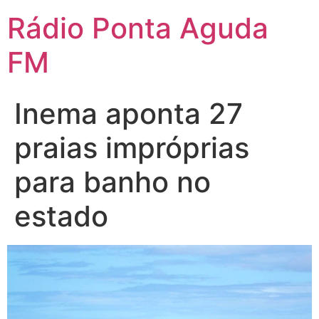
Ir
Rádio Ponta Aguda
para
o
FM
conteúdo
Inema aponta 27
praias impróprias
para banho no
estado