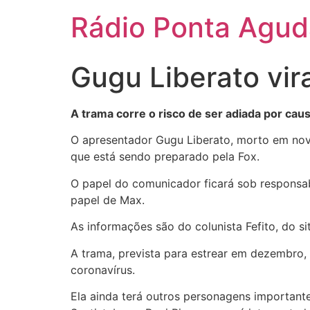
Ir
Rádio Ponta Agu
para
o
conteúdo
Gugu Liberato vir
A trama corre o risco de ser adiada por ca
O apresentador Gugu Liberato, morto em nove
que está sendo preparado pela Fox.
O papel do comunicador ficará sob responsabi
papel de Max.
As informações são do colunista Fefito, do site
A trama, prevista para estrear em dezembro,
coronavírus.
Ela ainda terá outros personagens important