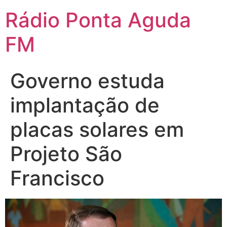
Ir
Rádio Ponta Aguda
para
o
FM
conteúdo
Governo estuda
implantação de
placas solares em
Projeto São
Francisco