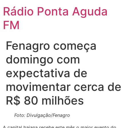
Ir
Rádio Ponta Aguda
para
o
FM
conteúdo
Fenagro começa
domingo com
expectativa de
movimentar cerca de
R$ 80 milhões
Foto: Divulgação/Fenagro
A capital baiana recebe este mês o maior evento do