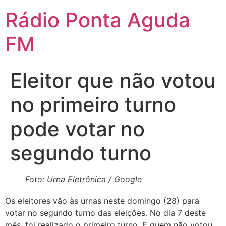
Ir
Rádio Ponta Aguda
para
o
FM
conteúdo
Eleitor que não votou
no primeiro turno
pode votar no
segundo turno
Foto: Urna Eletrônica / Google
Os eleitores vão às urnas neste domingo (28) para
votar no segundo turno das eleições. No dia 7 deste
mês, foi realizado o primeiro turno. E quem não votou