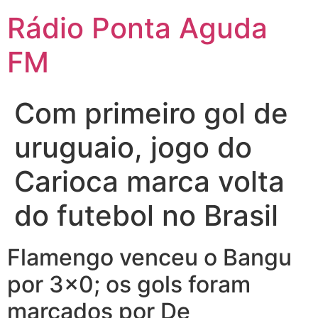
Ir
Rádio Ponta Aguda
para
o
FM
conteúdo
Com primeiro gol de
uruguaio, jogo do
Carioca marca volta
do futebol no Brasil
Flamengo venceu o Bangu
por 3×0; os gols foram
marcados por De